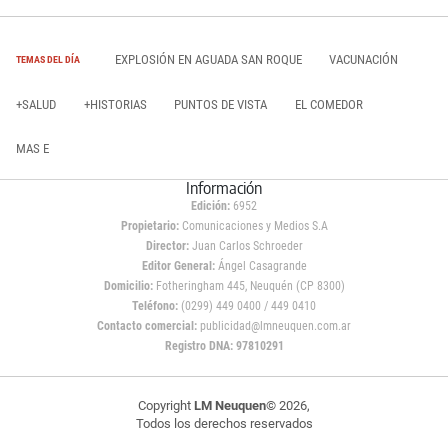
EXPLOSIÓN EN AGUADA SAN ROQUE
VACUNACIÓN
TEMAS DEL DÍA
+SALUD
+HISTORIAS
PUNTOS DE VISTA
EL COMEDOR
MAS E
Información
Edición:
6952
Propietario:
Comunicaciones y Medios S.A
Director:
Juan Carlos Schroeder
Editor General:
Ángel Casagrande
Domicilio:
Fotheringham 445, Neuquén (CP 8300)
Teléfono:
(0299) 449 0400 / 449 0410
Contacto comercial:
publicidad@lmneuquen.com.ar
Registro DNA: 97810291
Copyright
LM Neuquen
© 2026,
Todos los derechos reservados