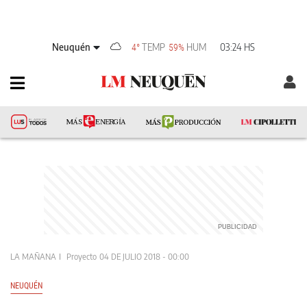
Neuquén
TEMP
HUM
03:24 HS
4°
59%
LA MAÑANA
Proyecto
04 DE JULIO 2018 - 00:00
NEUQUÉN