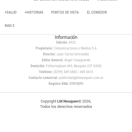
+SALUD
+HISTORIAS
PUNTOS DE VISTA
EL COMEDOR
MAS E
Información
Edición:
6952
Propietario:
Comunicaciones y Medios S.A
Director:
Juan Carlos Schroeder
Editor General:
Ángel Casagrande
Domicilio:
Fotheringham 445, Neuquén (CP 8300)
Teléfono:
(0299) 449 0400 / 449 0410
Contacto comercial:
publicidad@lmneuquen.com.ar
Registro DNA: 97810291
Copyright
LM Neuquen
© 2026,
Todos los derechos reservados