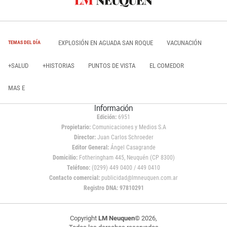
EXPLOSIÓN EN AGUADA SAN ROQUE
VACUNACIÓN
TEMAS DEL DÍA
+SALUD
+HISTORIAS
PUNTOS DE VISTA
EL COMEDOR
MAS E
Información
Edición:
6951
Propietario:
Comunicaciones y Medios S.A
Director:
Juan Carlos Schroeder
Editor General:
Ángel Casagrande
Domicilio:
Fotheringham 445, Neuquén (CP 8300)
Teléfono:
(0299) 449 0400 / 449 0410
Contacto comercial:
publicidad@lmneuquen.com.ar
Registro DNA: 97810291
Copyright
LM Neuquen
© 2026,