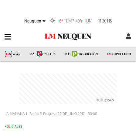
Neuquén
TEMP
HUM
11:26 HS
8°
40%
LA MAÑANA
Barrio El Progreso
24 DE JUNIO 2017 - 00:00
POLICIALES