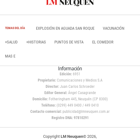
EXPLOSIÓN EN AGUADA SAN ROQUE
VACUNACIÓN
TEMAS DEL DÍA
+SALUD
+HISTORIAS
PUNTOS DE VISTA
EL COMEDOR
MAS E
Información
Edición:
6951
Propietario:
Comunicaciones y Medios S.A
Director:
Juan Carlos Schroeder
Editor General:
Ángel Casagrande
Domicilio:
Fotheringham 445, Neuquén (CP 8300)
Teléfono:
(0299) 449 0400 / 449 0410
Contacto comercial:
publicidad@lmneuquen.com.ar
Registro DNA: 97810291
Copyright
LM Neuquen
© 2026,