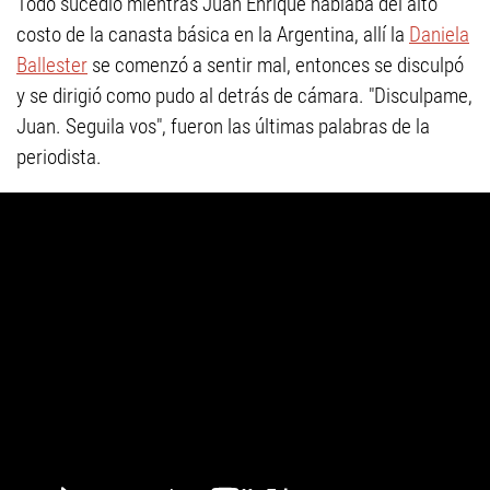
Todo sucedió mientras Juan Enrique hablaba del alto
costo de la canasta básica en la Argentina, allí la
Daniela
Ballester
se comenzó a sentir mal, entonces se disculpó
y se dirigió como pudo al detrás de cámara. "Disculpame,
Juan. Seguila vos", fueron las últimas palabras de la
periodista.