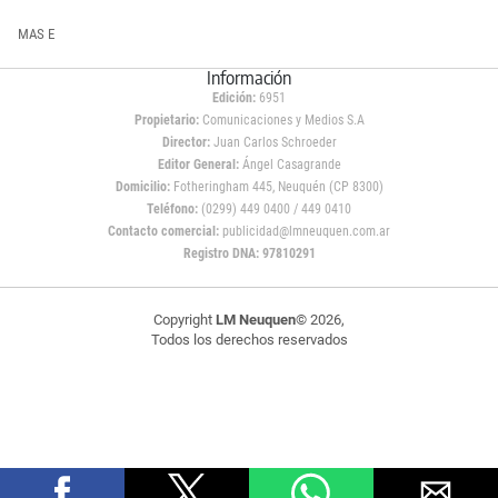
MAS E
Información
Edición:
6951
Propietario:
Comunicaciones y Medios S.A
Director:
Juan Carlos Schroeder
Editor General:
Ángel Casagrande
Domicilio:
Fotheringham 445, Neuquén (CP 8300)
Teléfono:
(0299) 449 0400 / 449 0410
Contacto comercial:
publicidad@lmneuquen.com.ar
Registro DNA: 97810291
Copyright
LM Neuquen
© 2026,
Todos los derechos reservados