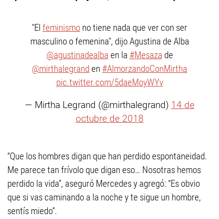
"El
feminismo
no tiene nada que ver con ser
masculino o femenina", dijo Agustina de Alba
@agustinadealba
en la
#Mesaza
de
@mirthalegrand
en
#AlmorzandoConMirtha
pic.twitter.com/5daeMoyWYv
— Mirtha Legrand (@mirthalegrand)
14 de
octubre de 2018
“Que los hombres digan que han perdido espontaneidad.
Me parece tan frívolo que digan eso… Nosotras hemos
perdido la vida”, aseguró Mercedes y agregó: “Es obvio
que si vas caminando a la noche y te sigue un hombre,
sentís miedo”.