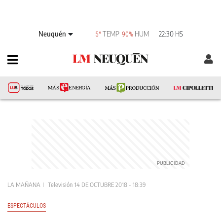
Neuquén
TEMP
HUM
22:30 HS
5°
90%
LA MAÑANA
Televisión
14 DE OCTUBRE 2018 - 18:39
ESPECTÁCULOS