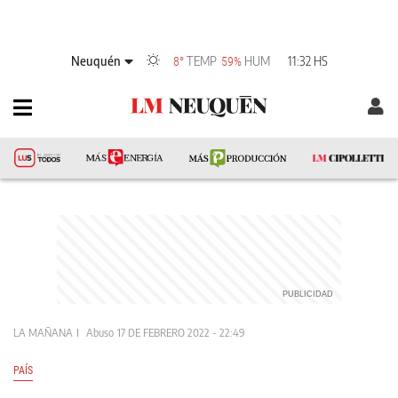
Neuquén
TEMP
HUM
11:32 HS
8°
59%
LA MAÑANA
Abuso
17 DE FEBRERO 2022 - 22:49
PAÍS