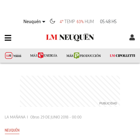
Neuquén
TEMP
HUM
05:48 HS
4°
63%
LA MAÑANA
Obras
29 DE JUNIO 2018 - 00:00
NEUQUÉN