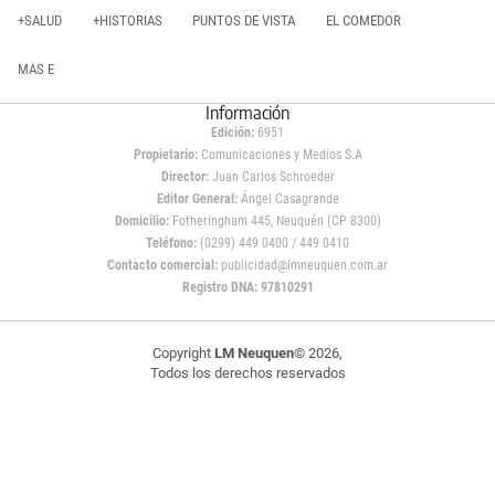
+SALUD
+HISTORIAS
PUNTOS DE VISTA
EL COMEDOR
MAS E
Información
Edición:
6951
Propietario:
Comunicaciones y Medios S.A
Director:
Juan Carlos Schroeder
Editor General:
Ángel Casagrande
Domicilio:
Fotheringham 445, Neuquén (CP 8300)
Teléfono:
(0299) 449 0400 / 449 0410
Contacto comercial:
publicidad@lmneuquen.com.ar
Registro DNA: 97810291
Copyright
LM Neuquen
© 2026,
Todos los derechos reservados