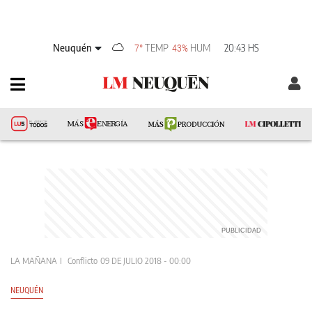
Neuquén
TEMP
HUM
20:43 HS
7°
43%
LA MAÑANA
Conflicto
09 DE JULIO 2018 - 00:00
NEUQUÉN