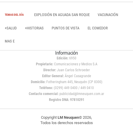
EXPLOSIÓN EN AGUADA SAN ROQUE
VACUNACIÓN
TEMAS DEL DÍA
+SALUD
+HISTORIAS
PUNTOS DE VISTA
EL COMEDOR
MAS E
Información
Edición:
6950
Propietario:
Comunicaciones y Medios S.A
Director:
Juan Carlos Schroeder
Editor General:
Ángel Casagrande
Domicilio:
Fotheringham 445, Neuquén (CP 8300)
Teléfono:
(0299) 449 0400 / 449 0410
Contacto comercial:
publicidad@lmneuquen.com.ar
Registro DNA: 97810291
Copyright
LM Neuquen
© 2026,
Todos los derechos reservados