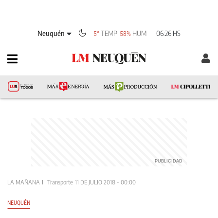
Neuquén
TEMP
HUM
06:26 HS
5°
58%
LA MAÑANA
Transporte
11 DE JULIO 2018 - 00:00
NEUQUÉN