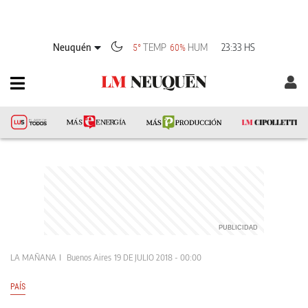
Neuquén
TEMP
HUM
23:33 HS
5°
60%
LA MAÑANA
Buenos Aires
19 DE JULIO 2018 - 00:00
PAÍS