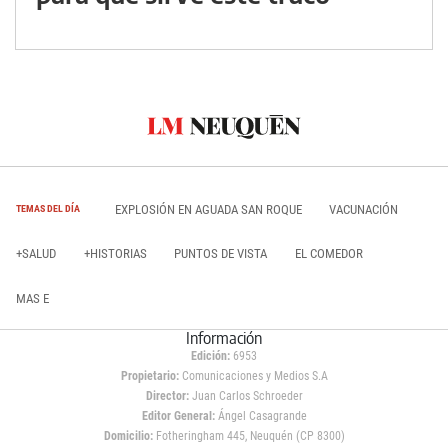
EXPLOSIÓN EN AGUADA SAN ROQUE
VACUNACIÓN
TEMAS DEL DÍA
+SALUD
+HISTORIAS
PUNTOS DE VISTA
EL COMEDOR
MAS E
Información
Edición:
6953
Propietario:
Comunicaciones y Medios S.A
Director:
Juan Carlos Schroeder
Editor General:
Ángel Casagrande
Domicilio:
Fotheringham 445, Neuquén (CP 8300)