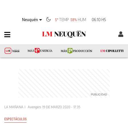
Neuquén
TEMP
HUM
06:10 HS
5°
58%
LA MAÑANA
Avengers
19 DE MARZO 2020 - 17:35
ESPECTÁCULOS