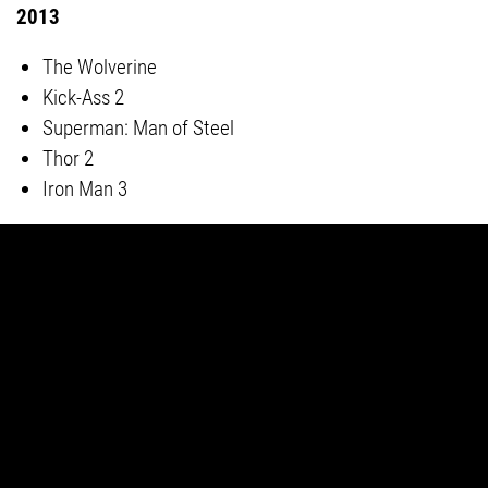
2013
The Wolverine
Kick-Ass 2
Superman: Man of Steel
Thor 2
Iron Man 3