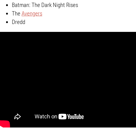
Batman: The Dark Night Rises
The
Avengers
Dredd