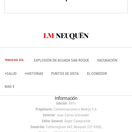
EXPLOSIÓN EN AGUADA SAN ROQUE
VACUNACIÓN
TEMAS DEL DÍA
+SALUD
+HISTORIAS
PUNTOS DE VISTA
EL COMEDOR
MAS E
Información
Edición:
6951
Propietario:
Comunicaciones y Medios S.A
Director:
Juan Carlos Schroeder
Editor General:
Ángel Casagrande
Domicilio:
Fotheringham 445, Neuquén (CP 8300)