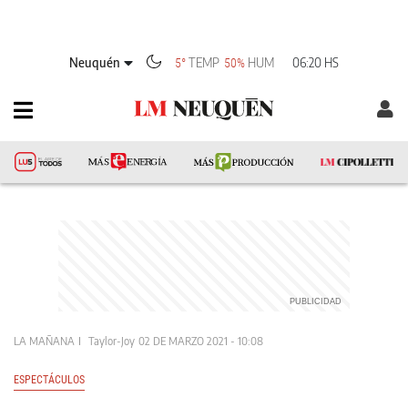
Neuquén
TEMP
HUM
06:20 HS
5°
50%
LA MAÑANA
Taylor-Joy
02 DE MARZO 2021 - 10:08
ESPECTÁCULOS