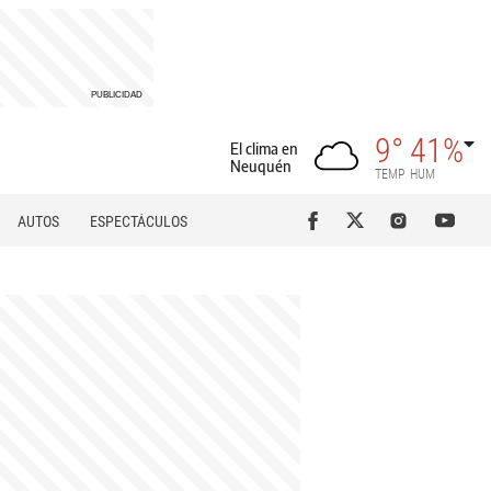
9°
41%
El clima en
Neuquén
TEMP
HUM
AUTOS
ESPECTÁCULOS