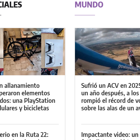
CIALES
MUNDO
n allanamiento
Sufrió un ACV en 202
peraron elementos
un año después, a los
dos: una PlayStation
rompió el récord de v
lulares y bicicletas
sobre las alas de un a
erio en la Ruta 22:
Impactante video: un