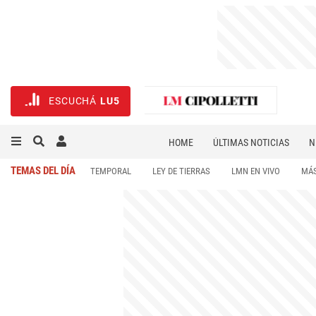
ESCUCHÁ
LU5
HOME
ÚLTIMAS NOTICIAS
N
NECROLÓGICAS
DEPORTES
TEMAS DEL DÍA
TEMPORAL
LEY DE TIERRAS
LMN EN VIVO
MÁS