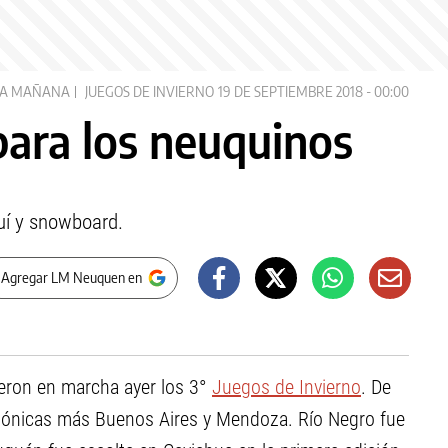
LA MAÑANA
JUEGOS DE INVIERNO
19 DE SEPTIEMBRE 2018 - 00:00
para los neuquinos
uí y snowboard.
 Agregar LM Neuquen en
sieron en marcha ayer los 3°
Juegos de Invierno
. De
agónicas más Buenos Aires y Mendoza. Río Negro fue