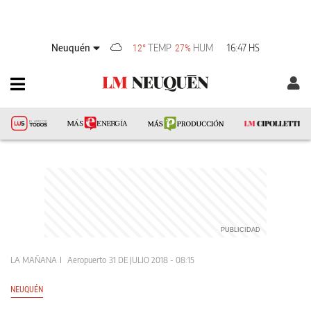
Neuquén
TEMP
HUM
16:47 HS
12°
27%
LA MAÑANA
Aeropuerto
31 DE JULIO 2018 - 08:15
NEUQUÉN