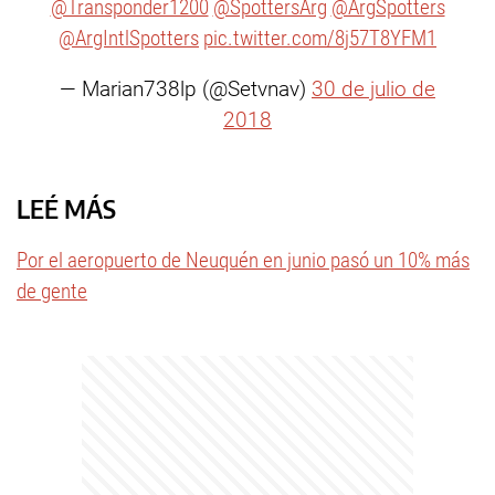
@Transponder1200
@SpottersArg
@ArgSpotters
@ArgIntlSpotters
pic.twitter.com/8j57T8YFM1
— Marian738lp (@Setvnav)
30 de julio de
2018
LEÉ MÁS
Por el aeropuerto de Neuquén en junio pasó un 10% más
de gente