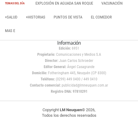
EXPLOSIÓN EN AGUADA SAN ROQUE
VACUNACIÓN
TEMAS DEL DÍA
+SALUD
+HISTORIAS
PUNTOS DE VISTA
EL COMEDOR
MAS E
Información
Edición:
6951
Propietario:
Comunicaciones y Medios S.A
Director:
Juan Carlos Schroeder
Editor General:
Ángel Casagrande
Domicilio:
Fotheringham 445, Neuquén (CP 8300)
Teléfono:
(0299) 449 0400 / 449 0410
Contacto comercial:
publicidad@lmneuquen.com.ar
Registro DNA: 97810291
Copyright
LM Neuquen
© 2026,
Todos los derechos reservados