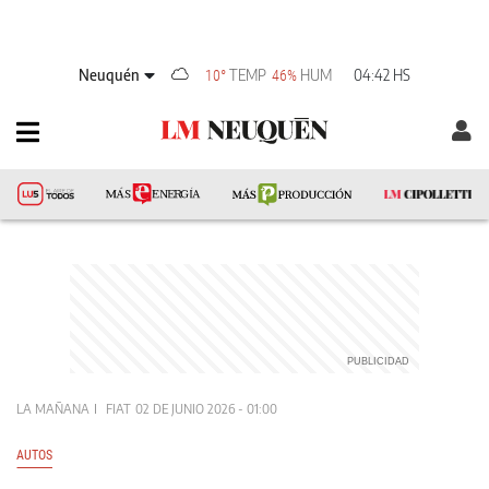
Neuquén
TEMP
HUM
04:42 HS
10°
46%
LA MAÑANA
FIAT
02 DE JUNIO 2026 - 01:00
AUTOS