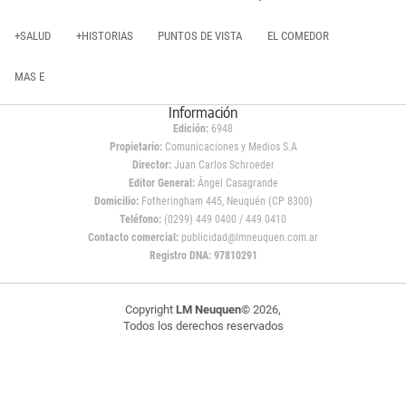
+SALUD
+HISTORIAS
PUNTOS DE VISTA
EL COMEDOR
MAS E
Información
Edición:
6948
Propietario:
Comunicaciones y Medios S.A
Director:
Juan Carlos Schroeder
Editor General:
Ángel Casagrande
Domicilio:
Fotheringham 445, Neuquén (CP 8300)
Teléfono:
(0299) 449 0400 / 449 0410
Contacto comercial:
publicidad@lmneuquen.com.ar
Registro DNA: 97810291
Copyright
LM Neuquen
© 2026,
Todos los derechos reservados