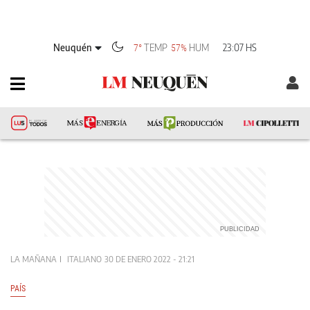
Neuquén
TEMP
HUM
23:07 HS
7°
57%
LA MAÑANA
ITALIANO
30 DE ENERO 2022 - 21:21
PAÍS