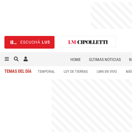
ESCUCHÁ
LU5
HOME
ÚLTIMAS NOTICIAS
N
NECROLÓGICAS
DEPORTES
TEMAS DEL DÍA
TEMPORAL
LEY DE TIERRAS
LMN EN VIVO
MÁS