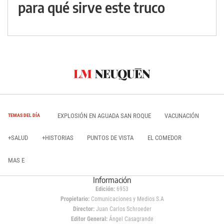
para qué sirve este truco
EXPLOSIÓN EN AGUADA SAN ROQUE
VACUNACIÓN
TEMAS DEL DÍA
+SALUD
+HISTORIAS
PUNTOS DE VISTA
EL COMEDOR
MAS E
Información
Edición:
6953
Propietario:
Comunicaciones y Medios S.A
Director:
Juan Carlos Schroeder
Editor General:
Ángel Casagrande