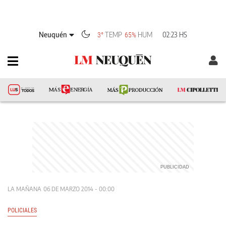
Neuquén
TEMP
HUM
02:23 HS
3°
65%
LA MAÑANA
06 DE MARZO 2014 - 00:00
POLICIALES