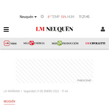
Neuquén
TEMP
HUM
11:21 HS
8°
59%
LA MAÑANA
Seguridad
21 DE ENERO 2022 - 17:46
NEUQUÉN