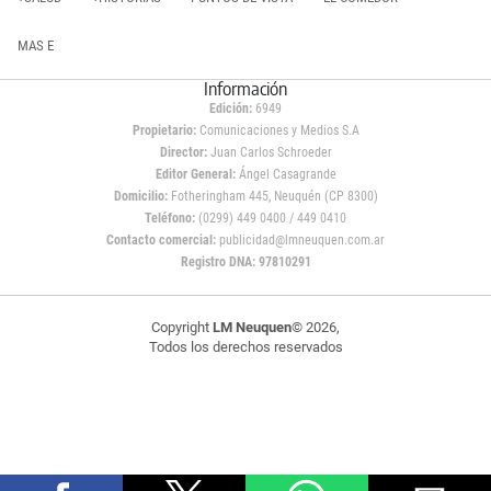
MAS E
Información
Edición:
6949
Propietario:
Comunicaciones y Medios S.A
Director:
Juan Carlos Schroeder
Editor General:
Ángel Casagrande
Domicilio:
Fotheringham 445, Neuquén (CP 8300)
Teléfono:
(0299) 449 0400 / 449 0410
Contacto comercial:
publicidad@lmneuquen.com.ar
Registro DNA: 97810291
Copyright
LM Neuquen
© 2026,
Todos los derechos reservados