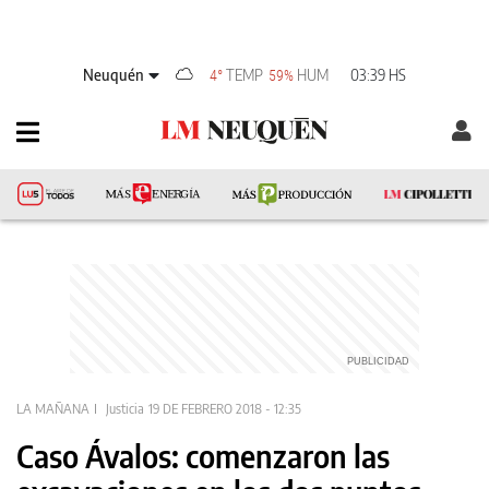
Neuquén
TEMP
HUM
03:39 HS
4°
59%
LA MAÑANA
Justicia
19 DE FEBRERO 2018 - 12:35
Caso Ávalos: comenzaron las