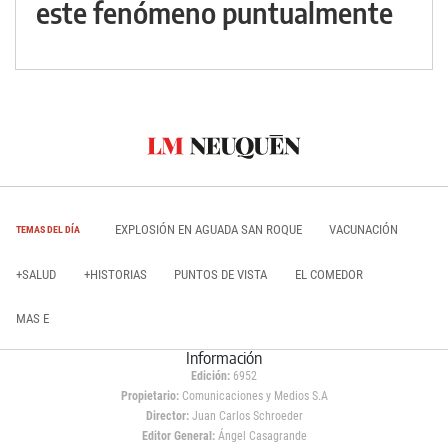
este fenómeno puntualmente
EXPLOSIÓN EN AGUADA SAN ROQUE
VACUNACIÓN
TEMAS DEL DÍA
+SALUD
+HISTORIAS
PUNTOS DE VISTA
EL COMEDOR
MAS E
Información
Edición:
6952
Propietario:
Comunicaciones y Medios S.A
Director:
Juan Carlos Schroeder
Editor General:
Ángel Casagrande