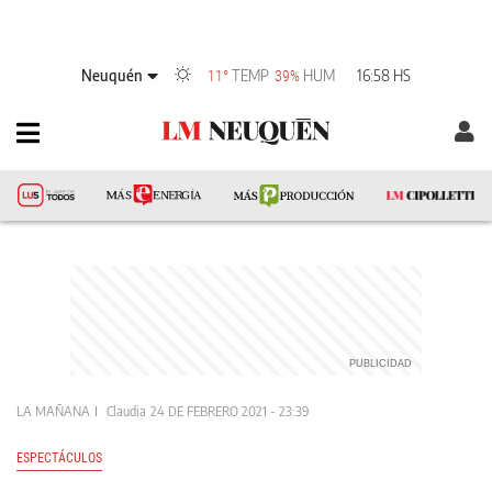
Neuquén
TEMP
HUM
16:58 HS
11°
39%
LA MAÑANA
Claudia
24 DE FEBRERO 2021 - 23:39
ESPECTÁCULOS