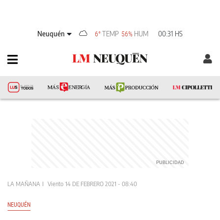
Neuquén
TEMP
HUM
00:31 HS
6°
56%
LA MAÑANA
Viento
14 DE FEBRERO 2021 - 08:40
NEUQUÉN