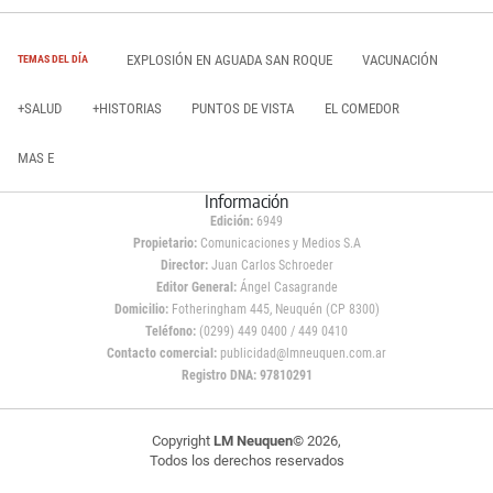
EXPLOSIÓN EN AGUADA SAN ROQUE
VACUNACIÓN
TEMAS DEL DÍA
+SALUD
+HISTORIAS
PUNTOS DE VISTA
EL COMEDOR
MAS E
Información
Edición:
6949
Propietario:
Comunicaciones y Medios S.A
Director:
Juan Carlos Schroeder
Editor General:
Ángel Casagrande
Domicilio:
Fotheringham 445, Neuquén (CP 8300)
Teléfono:
(0299) 449 0400 / 449 0410
Contacto comercial:
publicidad@lmneuquen.com.ar
Registro DNA: 97810291
Copyright
LM Neuquen
© 2026,
Todos los derechos reservados