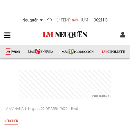
Neuquén
TEMP
HUM
06:21 HS
5°
84%
LA MAÑANA
Hogares
22 DE ABRIL 2022 - 11:40
NEUQUÉN