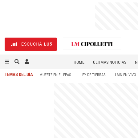
ESCUCHÁ
LU5
HOME
ÚLTIMAS NOTICIAS
N
NECROLÓGICAS
DEPORTES
TEMAS DEL DÍA
MUERTE EN EL EPAS
LEY DE TIERRAS
LMN EN VIVO