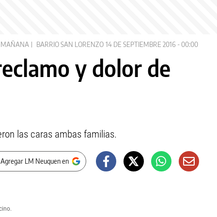
 MAÑANA
BARRIO SAN LORENZO
14 DE SEPTIEMBRE 2016 - 00:00
reclamo y dolor de
eron las caras ambas familias.
 Agregar LM Neuquen en
cino.