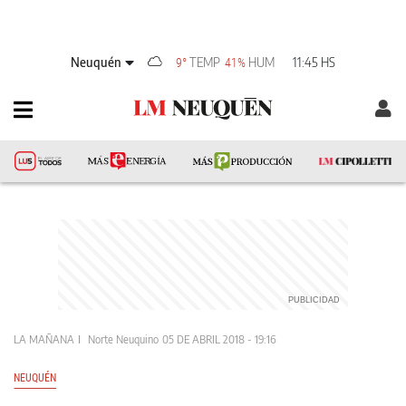
Neuquén
TEMP
HUM
11:45 HS
9°
41%
LA MAÑANA
Norte Neuquino
05 DE ABRIL 2018 - 19:16
NEUQUÉN