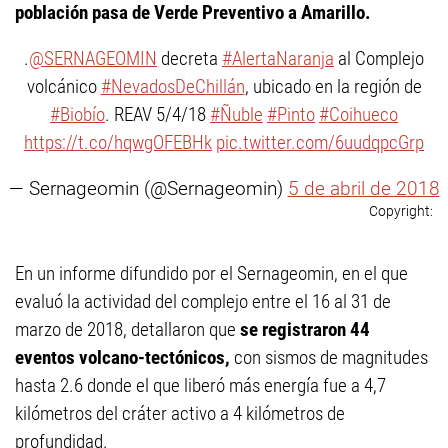
población pasa de Verde Preventivo a Amarillo.
.
@SERNAGEOMIN
decreta
#AlertaNaranja
al Complejo
volcánico
#NevadosDeChillán
, ubicado en la región de
#Biobío
. REAV 5/4/18
#Ñuble
#Pinto
#Coihueco
https://t.co/hqwgOFEBHk
pic.twitter.com/6uudqpcGrp
— Sernageomin (@Sernageomin)
5 de abril de 2018
En un informe difundido por el Sernageomin, en el que
evaluó la actividad del complejo entre el 16 al 31 de
marzo de 2018, detallaron que
se registraron 44
eventos volcano-tectónicos,
con sismos de magnitudes
hasta 2.6 donde el que liberó más energía fue a 4,7
kilómetros del cráter activo a 4 kilómetros de
profundidad.