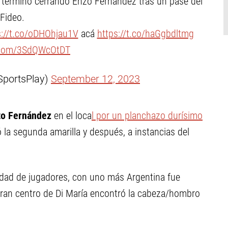
ue terminó cerrando Enzo Fernández tras un pase del
Fideo.
s://t.co/oDHOhjau1V
acá
https://t.co/haGgbdltmg
r.com/3SdQWcOtDT
SportsPlay)
September 12, 2023
to Fernández
en el loca
l por un planchazo durísimo
 la segunda amarilla y después, a instancias del
ualdad de jugadores, con uno más Argentina fue
 gran centro de Di María encontró la cabeza/hombro