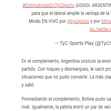
#EliminatoriasEnTyCSports
¡GOOOL ARGENTINO!
para que el lateral amplíe la ventaja de 
Miralo EN VIVO por
@tycsports
y por
http
pic.twitte
— TyC Sports Play (@TyC
En el complemento, Argentina sostuvo la enorme
partido. Con toques y desmarques, le sacó pro
situaciones que no pudo convertir. La más cla
y salió.
Promediando el complemento, Bolivia pudo sal
rival. Igualmente, la pelota entró un par de ve