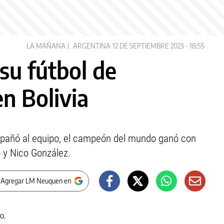
LA MAÑANA
ARGENTINA
12 DE SEPTIEMBRE 2023 - 18:55
su fútbol de
n Bolivia
mpañó al equipo, el campeón del mundo ganó con
o y Nico González.
 Agregar LM Neuquen en