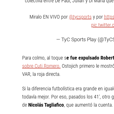
colectiva entre De Paul, Julián y Di María q
Miralo EN VIVO por
@tycsports
y por
http
pic.twitte
— TyC Sports Play (@TyC
Para colmo, al toque s
e fue expulsado Rober
sobre Cuti Romero.
Ostojich primero le mostró
VAR, la roja directa.
Si la diferencia futbolística era grande en ig
todavía mejor. Por eso, pasados los 41', otro
de
Nicolás Tagliafico
, que aumentó la cuenta.