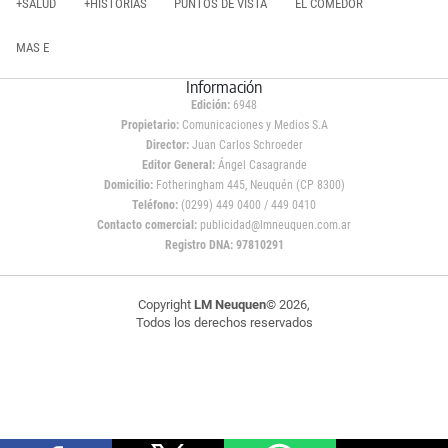
+SALUD
+HISTORIAS
PUNTOS DE VISTA
EL COMEDOR
MAS E
Información
Edición:
6948
Propietario:
Comunicaciones y Medios S.A
Director:
Juan Carlos Schroeder
Editor General:
Ángel Casagrande
Domicilio:
Fotheringham 445, Neuquén (CP 8300)
Teléfono:
(0299) 449 0400 / 449 0410
Contacto comercial:
publicidad@lmneuquen.com.ar
Registro DNA: 97810291
Copyright
LM Neuquen
© 2026,
Todos los derechos reservados