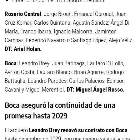
Horario: 17:30. TV: TNT Sports Premium
Rosario Central
: Jorge Broun; Emanuel Coronel, Juan
Cruz Komar, Carlos Quintana, Agustín Sández; Ángel Di
María, Franco Ibarra, Ignacio Malcorra, Jaminton
Campaz, Federico Navarro o Santiago López; Alejo Véliz.
DT: Ariel Holan.
Boca
: Leandro Brey; Juan Barinaga, Lautaro Di Lollo,
Ayrton Costa, Lautaro Blanco; Brian Aguirre, Rodrigo
Battaglia, Leandro Paredes, Carlos Palacios; Edinson
Cavani y Miguel Merentiel.
DT: Miguel Ángel Russo.
Boca aseguró la continuidad de una
promesa hasta 2029
El arquero
Leandro Brey
renovó su contrato con Boca
hasta diciembre de 2029, con una mejora salarial y una