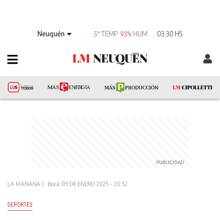
Neuquén
TEMP
HUM
03:30 HS
5°
93%
LA MAÑANA
Boca
09 DE ENERO 2025 - 20:52
DEPORTES