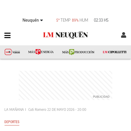
Neuquén
TEMP
HUM
02:33 HS
5°
89%
LA MAÑANA
Cuti Romero
22 DE MAYO 2026 - 20:00
DEPORTES