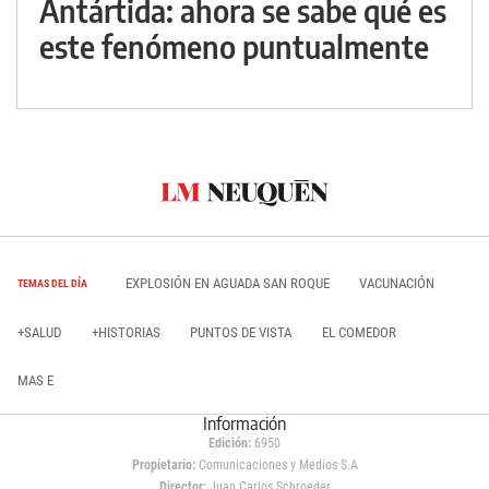
Antártida: ahora se sabe qué es
este fenómeno puntualmente
EXPLOSIÓN EN AGUADA SAN ROQUE
VACUNACIÓN
TEMAS DEL DÍA
+SALUD
+HISTORIAS
PUNTOS DE VISTA
EL COMEDOR
MAS E
Información
Edición:
6950
Propietario:
Comunicaciones y Medios S.A
Director:
Juan Carlos Schroeder