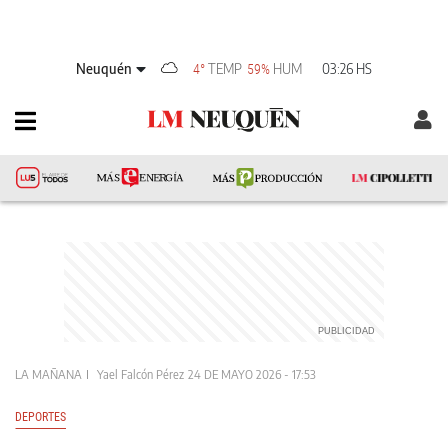
Neuquén
TEMP
HUM
03:26 HS
4°
59%
LA MAÑANA
Yael Falcón Pérez
24 DE MAYO 2026 - 17:53
DEPORTES