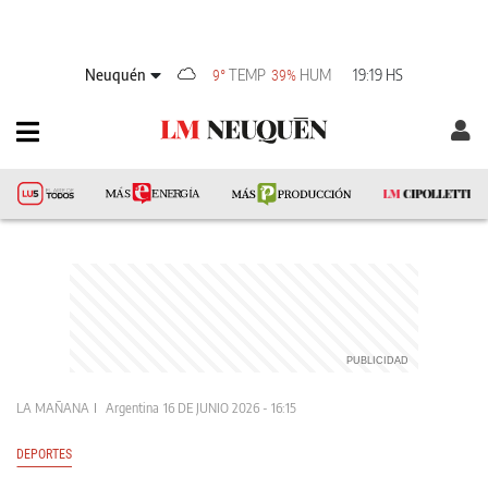
Neuquén
TEMP
HUM
19:19 HS
9°
39%
LA MAÑANA
Argentina
16 DE JUNIO 2026 - 16:15
DEPORTES