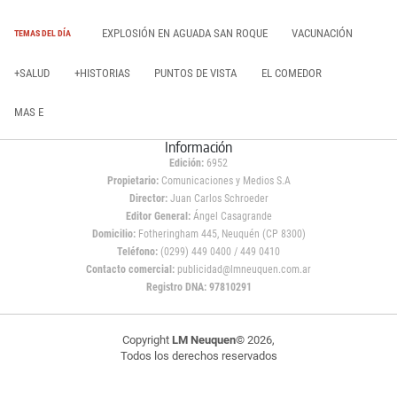
EXPLOSIÓN EN AGUADA SAN ROQUE
VACUNACIÓN
TEMAS DEL DÍA
+SALUD
+HISTORIAS
PUNTOS DE VISTA
EL COMEDOR
MAS E
Información
Edición:
6952
Propietario:
Comunicaciones y Medios S.A
Director:
Juan Carlos Schroeder
Editor General:
Ángel Casagrande
Domicilio:
Fotheringham 445, Neuquén (CP 8300)
Teléfono:
(0299) 449 0400 / 449 0410
Contacto comercial:
publicidad@lmneuquen.com.ar
Registro DNA: 97810291
Copyright
LM Neuquen
© 2026,
Todos los derechos reservados