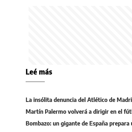
Leé más
La insólita denuncia del Atlético de Madri
Martín Palermo volverá a dirigir en el fú
Bombazo: un gigante de España prepara u