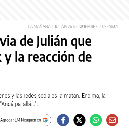
LA MAÑANA
JULIÁN
26 DE DICIEMBRE 2022 - 18:01
via de Julián que
 y la reacción de
enes y las redes sociales la matan. Encima, la
Andá pa' allá...".
 Agregar LM Neuquen en