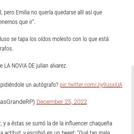
l, pero Emilia no quería quedarse allí así que
tenemos que ir”.
cluso se tapa los oídos molesto con lo que está
rafos.
de LA NOVIA DE julian alvarez.
 pidiéndole un autógrafo?
pic.twitter.com/Jjy9usxiUA
MasGrandeRP)
December 25, 2022
r, y a éstas se sumó la de la influencer chaqueña
a actitud, y escribió en un tweet: "Qué tan mala