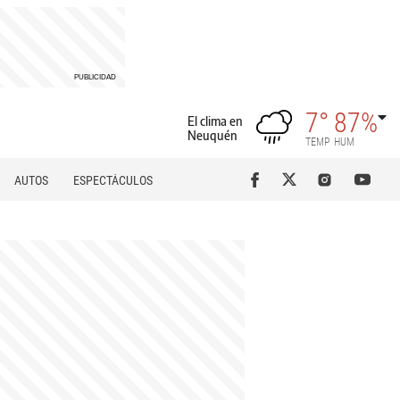
7°
87%
El clima en
Neuquén
TEMP
HUM
AUTOS
ESPECTÁCULOS