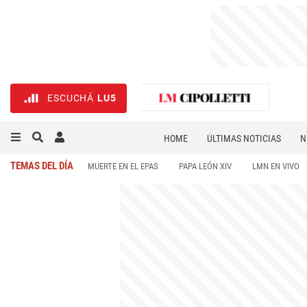
ESCUCHÁ
LU5
HOME
ÚLTIMAS NOTICIAS
N
NECROLÓGICAS
DEPORTES
TEMAS DEL DÍA
MUERTE EN EL EPAS
PAPA LEÓN XIV
LMN EN VIVO