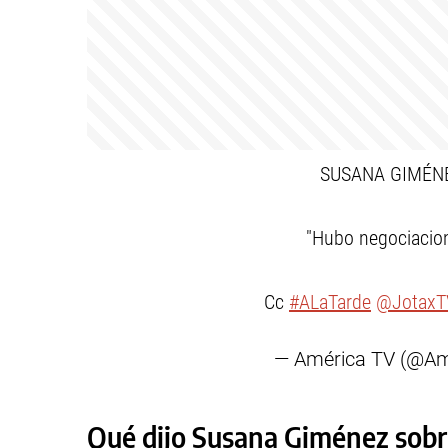
SUSANA GIMÉNEZ 
"Hubo negociacion
Cc
#ALaTarde
@JotaxT
— América TV (@A
Qué dijo Susana Giménez sobr