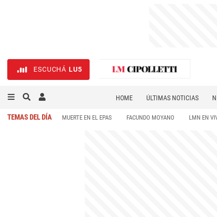
ESCUCHÁ
LU5
HOME
ÚLTIMAS NOTICIAS
N
NECROLÓGICAS
DEPORTES
TEMAS DEL DÍA
MUERTE EN EL EPAS
FACUNDO MOYANO
LMN EN VI