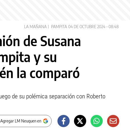
LA MAÑANA
PAMPITA
04 DE OCTUBRE 2024 - 08:48
nión de Susana
mpita y su
ién la comparó
luego de su polémica separación con Roberto
 Agregar LM Neuquen en