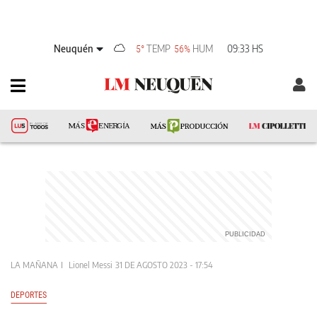
Neuquén
TEMP
HUM
09:33 HS
5°
56%
LA MAÑANA
Lionel Messi
31 DE AGOSTO 2023 - 17:54
DEPORTES