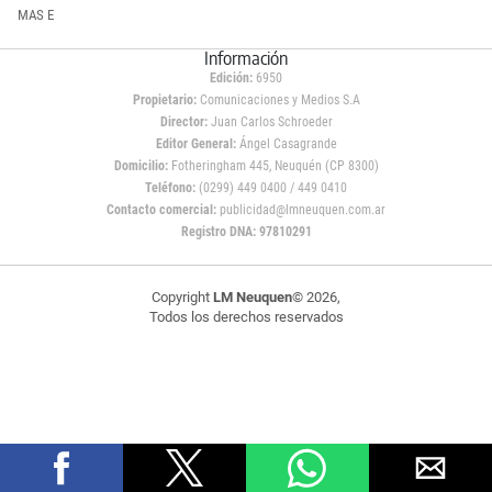
MAS E
Información
Edición:
6950
Propietario:
Comunicaciones y Medios S.A
Director:
Juan Carlos Schroeder
Editor General:
Ángel Casagrande
Domicilio:
Fotheringham 445, Neuquén (CP 8300)
Teléfono:
(0299) 449 0400 / 449 0410
Contacto comercial:
publicidad@lmneuquen.com.ar
Registro DNA: 97810291
Copyright
LM Neuquen
© 2026,
Todos los derechos reservados