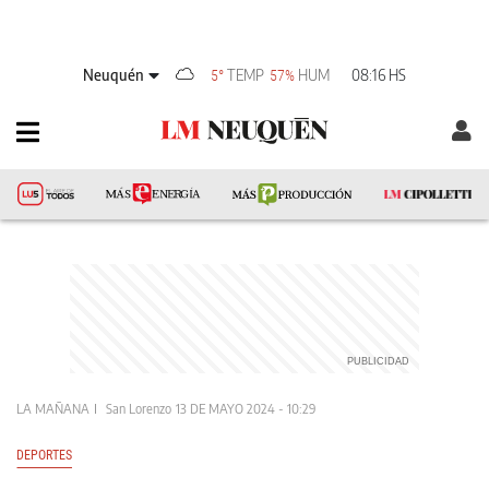
Neuquén
TEMP
HUM
08:16 HS
5°
57%
LA MAÑANA
San Lorenzo
13 DE MAYO 2024 - 10:29
DEPORTES