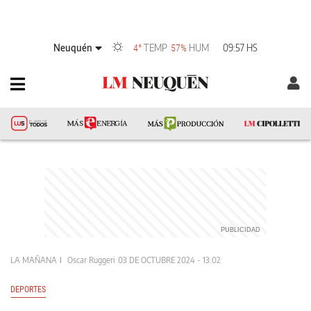
Neuquén
TEMP
HUM
09:57 HS
4°
57%
LA MAÑANA
Oscar Ruggeri
03 DE OCTUBRE 2024 - 13:02
DEPORTES