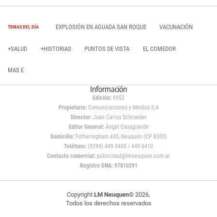
EXPLOSIÓN EN AGUADA SAN ROQUE
VACUNACIÓN
TEMAS DEL DÍA
+SALUD
+HISTORIAS
PUNTOS DE VISTA
EL COMEDOR
MAS E
Información
Edición:
6952
Propietario:
Comunicaciones y Medios S.A
Director:
Juan Carlos Schroeder
Editor General:
Ángel Casagrande
Domicilio:
Fotheringham 445, Neuquén (CP 8300)
Teléfono:
(0299) 449 0400 / 449 0410
Contacto comercial:
publicidad@lmneuquen.com.ar
Registro DNA: 97810291
Copyright
LM Neuquen
© 2026,
Todos los derechos reservados