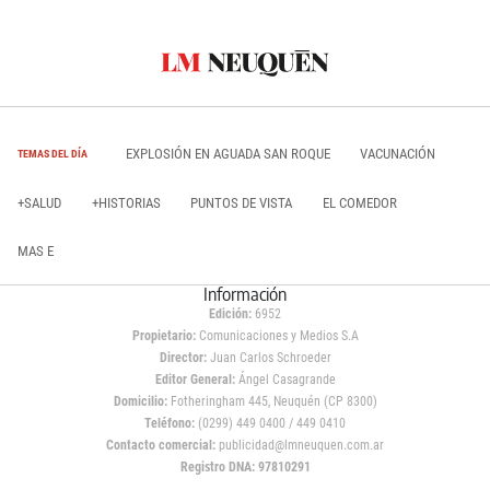
EXPLOSIÓN EN AGUADA SAN ROQUE
VACUNACIÓN
TEMAS DEL DÍA
+SALUD
+HISTORIAS
PUNTOS DE VISTA
EL COMEDOR
MAS E
Información
Edición:
6952
Propietario:
Comunicaciones y Medios S.A
Director:
Juan Carlos Schroeder
Editor General:
Ángel Casagrande
Domicilio:
Fotheringham 445, Neuquén (CP 8300)
Teléfono:
(0299) 449 0400 / 449 0410
Contacto comercial:
publicidad@lmneuquen.com.ar
Registro DNA: 97810291