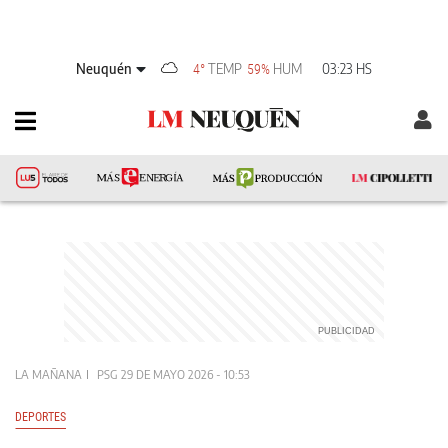
Neuquén
TEMP
HUM
03:23 HS
4°
59%
LA MAÑANA
PSG
29 DE MAYO 2026 - 10:53
DEPORTES