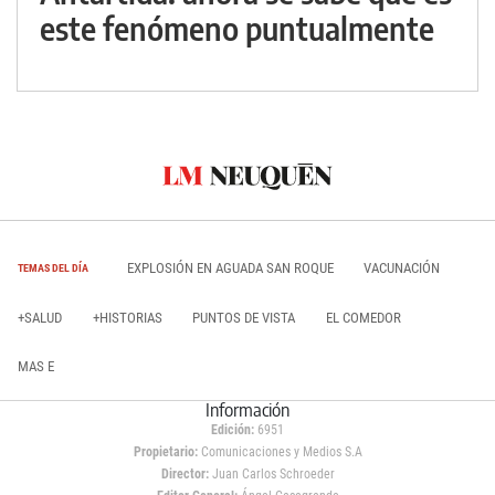
este fenómeno puntualmente
EXPLOSIÓN EN AGUADA SAN ROQUE
VACUNACIÓN
TEMAS DEL DÍA
+SALUD
+HISTORIAS
PUNTOS DE VISTA
EL COMEDOR
MAS E
Información
Edición:
6951
Propietario:
Comunicaciones y Medios S.A
Director:
Juan Carlos Schroeder