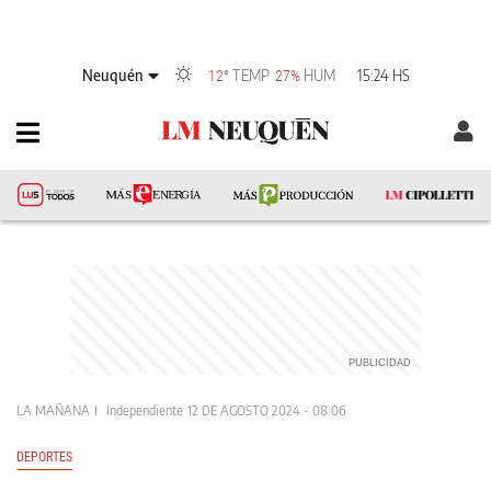
Neuquén
TEMP
HUM
15:24 HS
12°
27%
LA MAÑANA
Independiente
12 DE AGOSTO 2024 - 08:06
DEPORTES