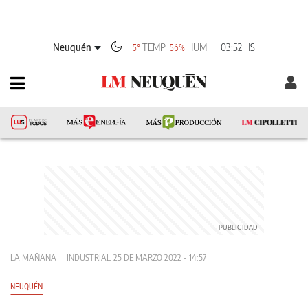
Neuquén
TEMP
HUM
03:52 HS
5°
56%
LA MAÑANA
INDUSTRIAL
25 DE MARZO 2022 - 14:57
NEUQUÉN