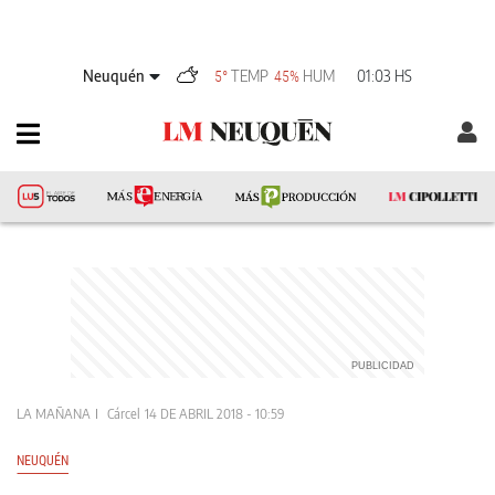
Neuquén
TEMP
HUM
01:03 HS
5°
45%
LA MAÑANA
Cárcel
14 DE ABRIL 2018 - 10:59
NEUQUÉN