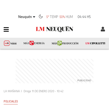
Neuquén
TEMP
HUM
04:44 HS
5°
50%
LA MAÑANA
Droga
11 DE ENERO 2020 - 10:42
POLICIALES