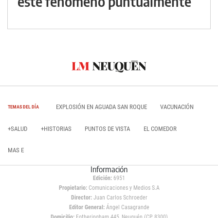
este fenómeno puntualmente
EXPLOSIÓN EN AGUADA SAN ROQUE
VACUNACIÓN
TEMAS DEL DÍA
+SALUD
+HISTORIAS
PUNTOS DE VISTA
EL COMEDOR
MAS E
Información
Edición:
6951
Propietario:
Comunicaciones y Medios S.A
Director:
Juan Carlos Schroeder
Editor General:
Ángel Casagrande
Domicilio:
Fotheringham 445, Neuquén (CP 8300)