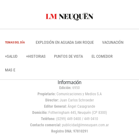
EXPLOSIÓN EN AGUADA SAN ROQUE
VACUNACIÓN
TEMAS DEL DÍA
+SALUD
+HISTORIAS
PUNTOS DE VISTA
EL COMEDOR
MAS E
Información
Edición:
6950
Propietario:
Comunicaciones y Medios S.A
Director:
Juan Carlos Schroeder
Editor General:
Ángel Casagrande
Domicilio:
Fotheringham 445, Neuquén (CP 8300)
Teléfono:
(0299) 449 0400 / 449 0410
Contacto comercial:
publicidad@lmneuquen.com.ar
Registro DNA: 97810291