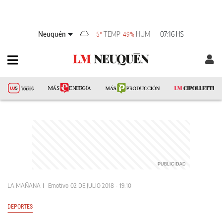
Neuquén
TEMP
HUM
07:16 HS
5°
49%
LA MAÑANA
Emotivo
02 DE JULIO 2018 - 19:10
DEPORTES