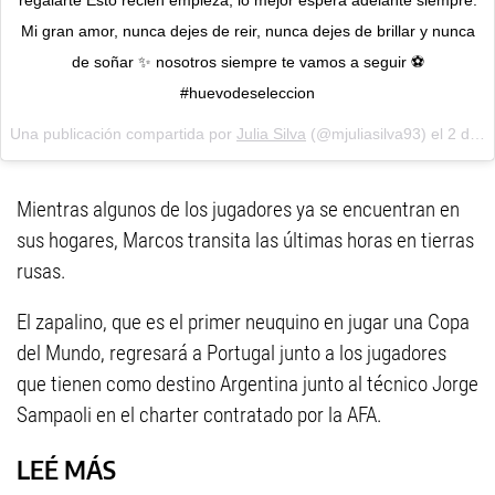
regalarte Esto recién empieza, lo mejor espera adelante siempre.
Mi gran amor, nunca dejes de reir, nunca dejes de brillar y nunca
de soñar ✨ nosotros siempre te vamos a seguir ⚽️
#huevodeseleccion
Una publicación compartida por
Julia Silva
(@mjuliasilva93) el
2 de Jul de 2018 a las 1:19 PDT
Mientras algunos de los jugadores ya se encuentran en
sus hogares, Marcos transita las últimas horas en tierras
rusas.
El zapalino, que es el primer neuquino en jugar una Copa
del Mundo, regresará a Portugal junto a los jugadores
que tienen como destino Argentina junto al técnico Jorge
Sampaoli en el charter contratado por la AFA.
LEÉ MÁS