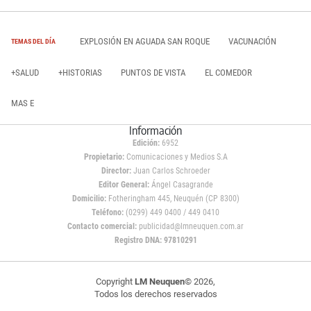
EXPLOSIÓN EN AGUADA SAN ROQUE
VACUNACIÓN
TEMAS DEL DÍA
+SALUD
+HISTORIAS
PUNTOS DE VISTA
EL COMEDOR
MAS E
Información
Edición:
6952
Propietario:
Comunicaciones y Medios S.A
Director:
Juan Carlos Schroeder
Editor General:
Ángel Casagrande
Domicilio:
Fotheringham 445, Neuquén (CP 8300)
Teléfono:
(0299) 449 0400 / 449 0410
Contacto comercial:
publicidad@lmneuquen.com.ar
Registro DNA: 97810291
Copyright
LM Neuquen
© 2026,
Todos los derechos reservados