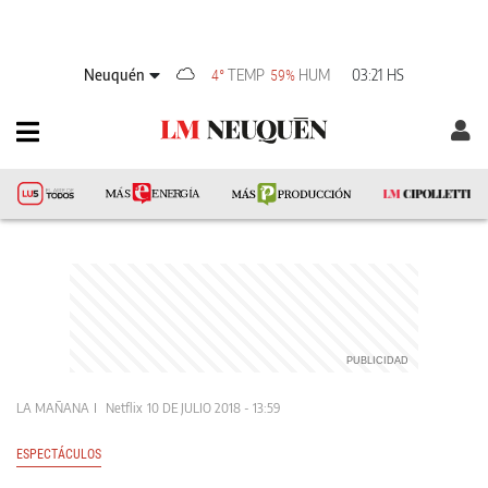
Neuquén
TEMP
HUM
03:21 HS
4°
59%
LA MAÑANA
Netflix
10 DE JULIO 2018 - 13:59
ESPECTÁCULOS