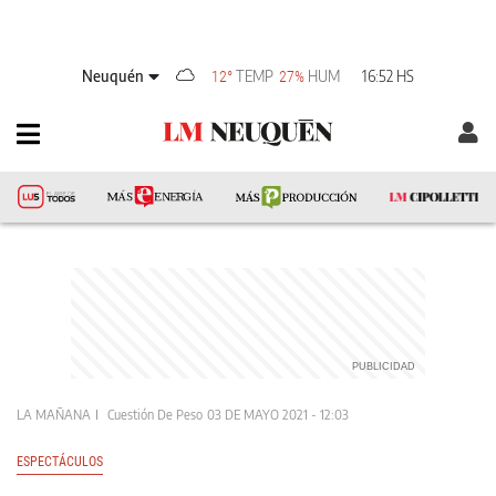
Neuquén
TEMP
HUM
16:52 HS
12°
27%
LA MAÑANA
Cuestión De Peso
03 DE MAYO 2021 - 12:03
ESPECTÁCULOS