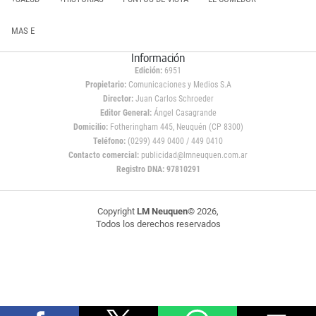
MAS E
Información
Edición:
6951
Propietario:
Comunicaciones y Medios S.A
Director:
Juan Carlos Schroeder
Editor General:
Ángel Casagrande
Domicilio:
Fotheringham 445, Neuquén (CP 8300)
Teléfono:
(0299) 449 0400 / 449 0410
Contacto comercial:
publicidad@lmneuquen.com.ar
Registro DNA: 97810291
Copyright
LM Neuquen
© 2026,
Todos los derechos reservados