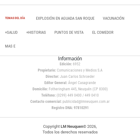
EXPLOSIÓN EN AGUADA SAN ROQUE
VACUNACIÓN
TEMAS DEL DÍA
+SALUD
+HISTORIAS
PUNTOS DE VISTA
EL COMEDOR
MAS E
Información
Edición:
6952
Propietario:
Comunicaciones y Medios S.A
Director:
Juan Carlos Schroeder
Editor General:
Ángel Casagrande
Domicilio:
Fotheringham 445, Neuquén (CP 8300)
Teléfono:
(0299) 449 0400 / 449 0410
Contacto comercial:
publicidad@lmneuquen.com.ar
Registro DNA: 97810291
Copyright
LM Neuquen
© 2026,
Todos los derechos reservados