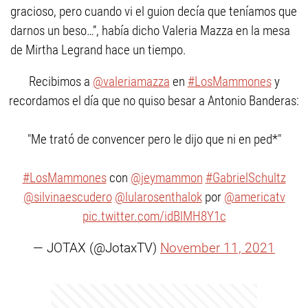
gracioso, pero cuando vi el guion decía que teníamos que
darnos un beso…”, había dicho Valeria Mazza en la mesa
de Mirtha Legrand hace un tiempo.
Recibimos a
@valeriamazza
en
#LosMammones
y
recordamos el día que no quiso besar a Antonio Banderas:
"Me trató de convencer pero le dijo que ni en ped*"
#LosMammones
con
@jeymammon
#GabrielSchultz
@silvinaescudero
@lularosenthalok
por
@americatv
pic.twitter.com/idBlMH8Y1c
— JOTAX (@JotaxTV)
November 11, 2021