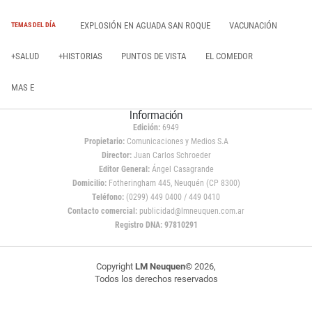
EXPLOSIÓN EN AGUADA SAN ROQUE
VACUNACIÓN
TEMAS DEL DÍA
+SALUD
+HISTORIAS
PUNTOS DE VISTA
EL COMEDOR
MAS E
Información
Edición:
6949
Propietario:
Comunicaciones y Medios S.A
Director:
Juan Carlos Schroeder
Editor General:
Ángel Casagrande
Domicilio:
Fotheringham 445, Neuquén (CP 8300)
Teléfono:
(0299) 449 0400 / 449 0410
Contacto comercial:
publicidad@lmneuquen.com.ar
Registro DNA: 97810291
Copyright
LM Neuquen
© 2026,
Todos los derechos reservados